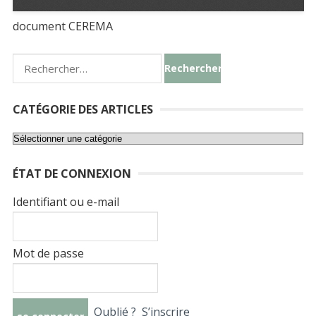
document CEREMA
Rechercher :
CATÉGORIE DES ARTICLES
Catégorie
des
ÉTAT DE CONNEXION
articles
Identifiant ou e-mail
Mot de passe
Oublié ?
S’inscrire