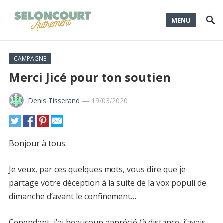
MENU
CAMPAGNE
Merci Jicé pour ton soutien
Denis Tisserand
—
19/03/2020
Bonjour à tous.
Je veux, par ces quelques mots, vous dire que je
partage votre déception à la suite de la vox populi de
dimanche d’avant le confinement…
Cependant, j’ai beaucoup apprécié (à distance, j’avais