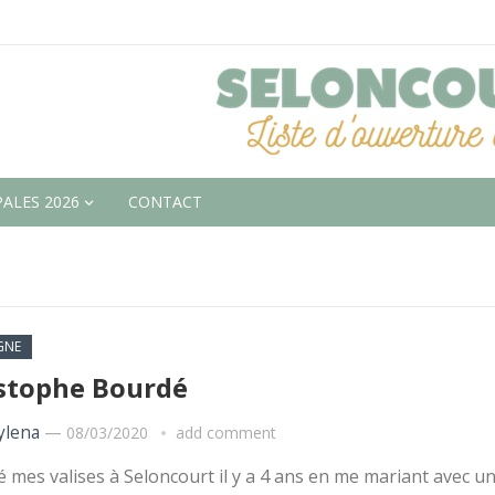
ALES 2026
CONTACT
GNE
stophe Bourdé
lena
—
08/03/2020
add comment
sé mes valises à Seloncourt il y a 4 ans en me mariant avec u