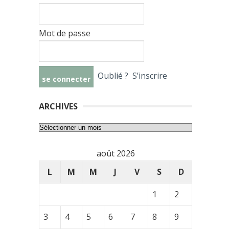
Mot de passe
Oublié ?
S’inscrire
ARCHIVES
Archives
août 2026
L
M
M
J
V
S
D
1
2
3
4
5
6
7
8
9