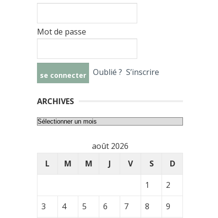
Mot de passe
Oublié ?
S’inscrire
ARCHIVES
Archives
août 2026
L
M
M
J
V
S
D
1
2
3
4
5
6
7
8
9