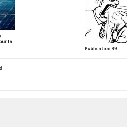
u
our la
Publication 39
d