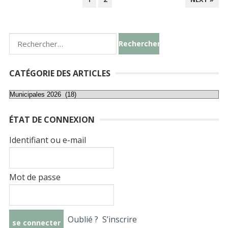
DES
PUBLICATIONS
Rechercher :
CATÉGORIE DES ARTICLES
Catégorie
des
ÉTAT DE CONNEXION
articles
Identifiant ou e-mail
Mot de passe
Oublié ?
S’inscrire