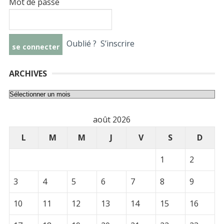
Mot de passe
Oublié ?
S’inscrire
ARCHIVES
Archives
août 2026
L
M
M
J
V
S
D
1
2
3
4
5
6
7
8
9
10
11
12
13
14
15
16