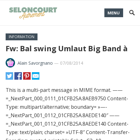
MENU
INFORMATION
Fw: Bal swing Umlaut Big Band à
Alain Savorgnano
—
07/08/2014
This is a multi-part message in MIME format. ——
=_NextPart_000_0111_01CFB25A.8AEB9750 Content-
Type: multipart/alternative; boundary= »—-
=_NextPart_001_0112_01CFB25A.8AEDE140″ ——
=_NextPart_001_0112_01CFB25A.8AEDE140 Content-
Type: text/plain; charset= »UTF-8″ Content-Transfer-