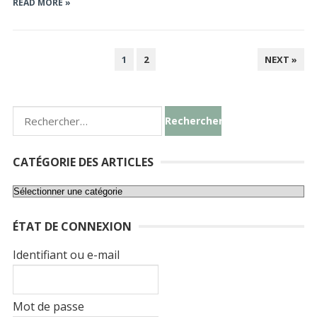
READ MORE »
PAGINATION
1
2
NEXT »
DES
PUBLICATIONS
Rechercher :
CATÉGORIE DES ARTICLES
Catégorie
des
ÉTAT DE CONNEXION
articles
Identifiant ou e-mail
Mot de passe