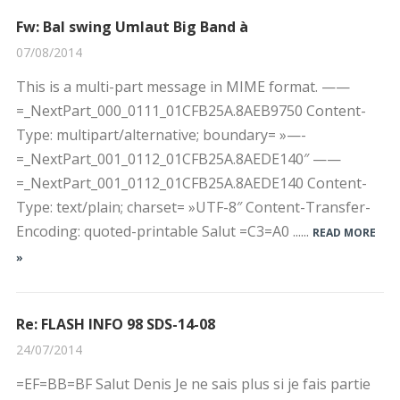
Fw: Bal swing Umlaut Big Band à
07/08/2014
This is a multi-part message in MIME format. ——
=_NextPart_000_0111_01CFB25A.8AEB9750 Content-
Type: multipart/alternative; boundary= »—-
=_NextPart_001_0112_01CFB25A.8AEDE140″ ——
=_NextPart_001_0112_01CFB25A.8AEDE140 Content-
Type: text/plain; charset= »UTF-8″ Content-Transfer-
Encoding: quoted-printable Salut =C3=A0 ......
READ MORE
»
Re: FLASH INFO 98 SDS-14-08
24/07/2014
=EF=BB=BF Salut Denis Je ne sais plus si je fais partie