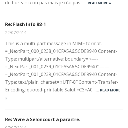
du burea= u ou pas mais je n’ai pas ......
READ MORE »
Re: Flash Info 98-1
22/07/2014
This is a multi-part message in MIME format. ——
=_NextPart_000_0238_01CFA5A6.5CDE9940 Content-
Type: multipart/alternative; boundary= »—-
=_NextPart_001_0239_01CFA5A6.5CDE9940″ ——
=_NextPart_001_0239_01CFA5A6.5CDE9940 Content-
Type: text/plain; charset= »UTF-8″ Content-Transfer-
Encoding: quoted-printable Salut =C3=A0 ......
READ MORE
»
Re: Vivre à Seloncourt à paraitre.
07/07/2014