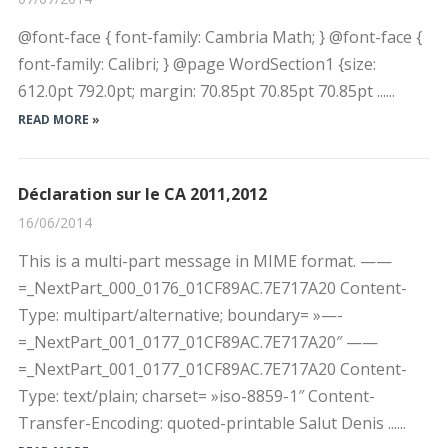
@font-face { font-family: Cambria Math; } @font-face {
font-family: Calibri; } @page WordSection1 {size:
612.0pt 792.0pt; margin: 70.85pt 70.85pt 70.85pt ......
READ MORE »
Déclaration sur le CA 2011,2012
16/06/2014
This is a multi-part message in MIME format. ——
=_NextPart_000_0176_01CF89AC.7E717A20 Content-
Type: multipart/alternative; boundary= »—-
=_NextPart_001_0177_01CF89AC.7E717A20″ ——
=_NextPart_001_0177_01CF89AC.7E717A20 Content-
Type: text/plain; charset= »iso-8859-1″ Content-
Transfer-Encoding: quoted-printable Salut Denis ......