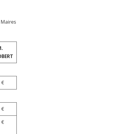
s Maires
.
OBERT
 €
 €
 €