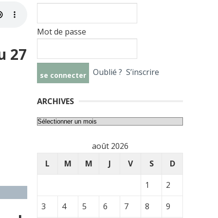
Mot de passe
u 27
Oublié ?
S’inscrire
ARCHIVES
Archives
août 2026
L
M
M
J
V
S
D
1
2
3
4
5
6
7
8
9