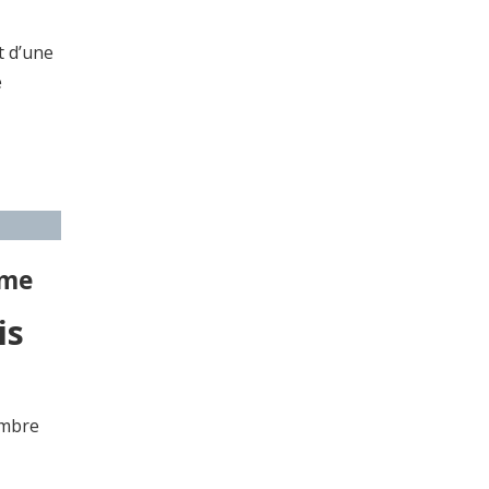
t d’une
e
me
is
embre