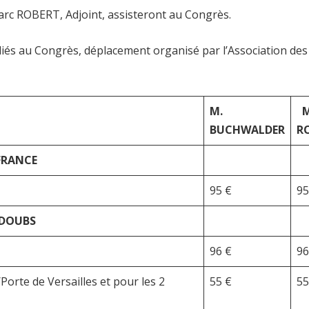
c ROBERT, Adjoint, assisteront au Congrès.
liés au Congrès, déplacement organisé par l’Association de
M.
M
BUCHWALDER
R
FRANCE
95 €
95
 DOUBS
96 €
96
Porte de Versailles et pour les 2
55 €
55