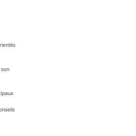
rientés
 son
cipaux
onseils