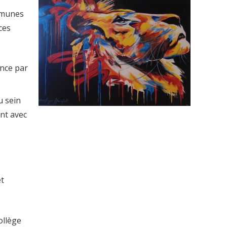
mmunes
ces
ence par
u sein
nt avec
et
ollège