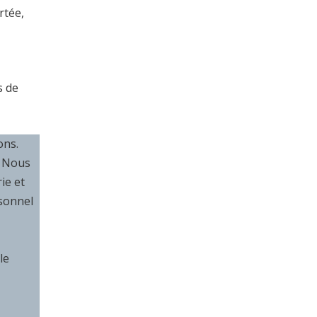
rtée,
s de
ons.
. Nous
ie et
rsonnel
le