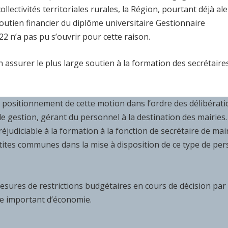
ollectivités territoriales rurales, la Région, pourtant déjà ale
utien financier du diplôme universitaire Gestionnaire
22 n’a pas pu s’ouvrir pour cette raison.
n assurer le plus large soutien à la formation des secrétaire
positionnement de cette motion dans l’ordre des délibérati
e gestion, gérant du personnel à la destination des mairies
udiciable à la formation à la fonction de secrétaire de mair
tites communes dans la mise à disposition de ce type de pe
sures de restrictions budgétaires en cours de décision par 
e important d’économie.