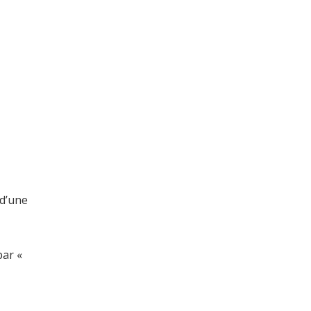
 d’une
par «