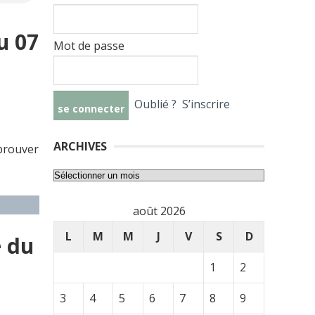
u 07
Mot de passe
Oublié ?
S’inscrire
ARCHIVES
pprouver
Archives
août 2026
L
M
M
J
V
S
D
e du
1
2
3
4
5
6
7
8
9