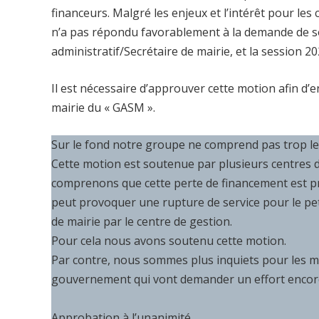
financeurs. Malgré les enjeux et l’intérêt pour les c
n’a pas répondu favorablement à la demande de so
administratif/Secrétaire de mairie, et la session 20
Il est nécessaire d’approuver cette motion afin d’e
mairie du « GASM ».
Sur le fond notre groupe ne comprend pas trop le 
Cette motion est soutenue par plusieurs centres d
comprenons que cette perte de financement est préj
peut provoquer une rupture de service pour le pe
de mairie par le centre de gestion.
Pour cela nous avons soutenu cette motion.
Par contre, nous sommes plus inquiets pour les me
gouvernement qui vont demander un effort encor
Approbation à l’unanimité