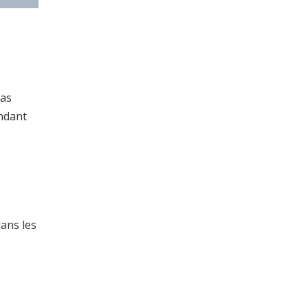
pas
ondant
dans les