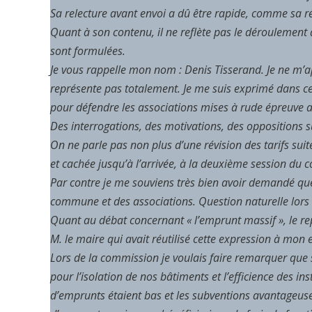
Sa relecture avant envoi a dû être rapide, comme sa réda
Quant à son contenu, il ne reflète pas le déroulement 
sont formulées.
Je vous rappelle mon nom : Denis Tisserand. Je ne m’appe
représente pas totalement. Je me suis exprimé dans cet
pour défendre les associations mises à rude épreuve a
Des interrogations, des motivations, des oppositions su
On ne parle pas non plus d’une révision des tarifs sui
et cachée jusqu’à l’arrivée, à la deuxième session du c
Par contre je me souviens très bien avoir demandé quel 
commune et des associations. Question naturelle lors
Quant au débat concernant « l’emprunt massif », le r
M. le maire qui avait réutilisé cette expression à mon 
Lors de la commission je voulais faire remarquer que si
pour l’isolation de nos bâtiments et l’efficience des i
d’emprunts étaient bas et les subventions avantageus