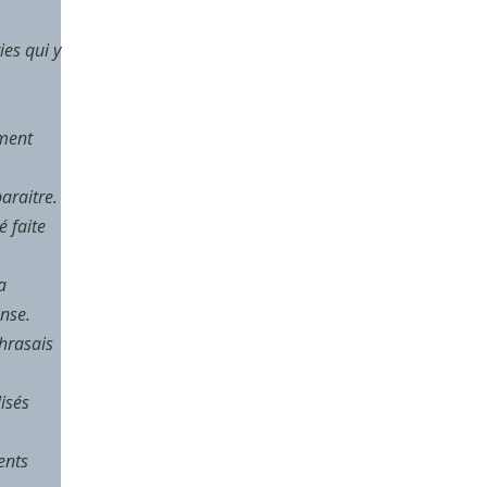
ies qui y
ement
araitre.
é faite
a
nse.
hrasais
isés
ents