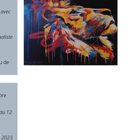
 avec
aliste
u de
bre
 du 12
r 2023.