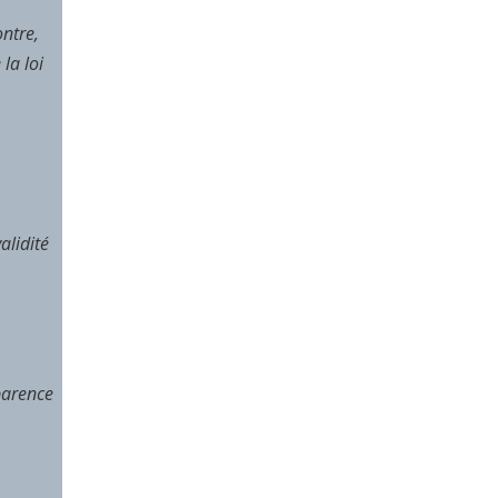
ontre,
la loi
alidité
sparence