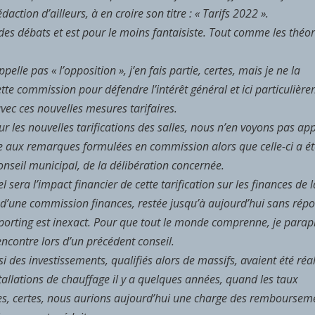
ction d’ailleurs, à en croire son titre : « Tarifs 2022 ».
des débats et est pour le moins fantaisiste. Tout comme les théor
lle pas « l’opposition », j’en fais partie, certes, mais je ne la
te commission pour défendre l’intérêt général et ici particulièr
vec ces nouvelles mesures tarifaires.
r les nouvelles tarifications des salles, nous n’en voyons pas app
te aux remarques formulées en commission alors que celle-ci a ét
onseil municipal, de la délibération concernée.
sera l’impact financier de cette tarification sur les finances de l
 d’une commission finances, restée jusqu’à aujourd’hui sans répo
eporting est inexact. Pour que tout le monde comprenne, je parap
encontre lors d’un précédent conseil.
 des investissements, qualifiés alors de massifs, avaient été réal
nstallations de chauffage il y a quelques années, quand les taux
es, certes, nous aurions aujourd’hui une charge des remboursem