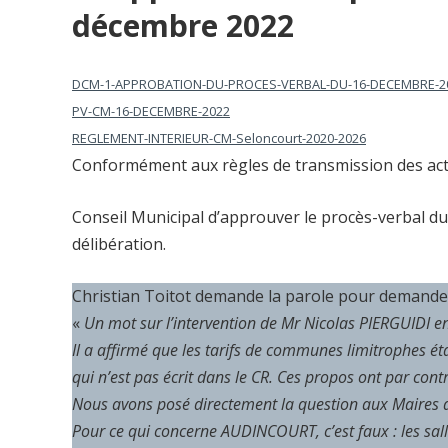
décembre 2022
DCM-1-APPROBATION-DU-PROCES-VERBAL-DU-16-DECEMBRE-2
PV-CM-16-DECEMBRE-2022
REGLEMENT-INTERIEUR-CM-Seloncourt-2020-2026
Conformément aux règles de transmission des acte
Conseil Municipal d’approuver le procès-verbal du
délibération.
Christian Toitot demande la parole pour demande
«
Un mot sur l’intervention de Mr Nicolas PIERGUIDI en
Il a affirmé que les tarifs de communes limitrophes
qui n’est pas écrit dans le CR. Ces propos ont par cont
Nous avons posé directement la question aux Maires
Pour ce qui concerne AUDINCOURT, c’est faux : les sall