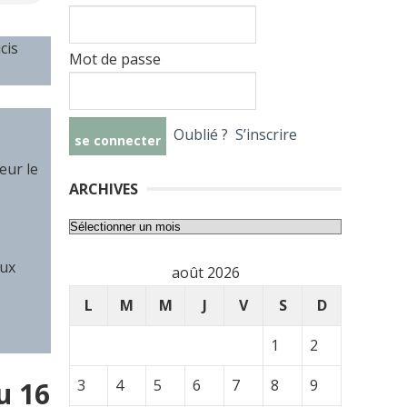
cis
Mot de passe
Oublié ?
S’inscrire
eur le
ARCHIVES
Archives
eux
août 2026
L
M
M
J
V
S
D
1
2
u 16
3
4
5
6
7
8
9