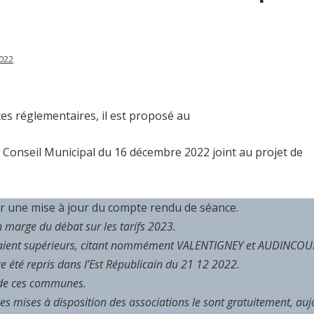
022
s réglementaires, il est proposé au
 Conseil Municipal du 16 décembre 2022 joint au projet de
r une mise à jour du compte rendu de séance.
 marge du débat sur les tarifs 2023.
 étaient supérieurs, citant nommément VALENTIGNEY et AUDINCOU
re été repris dans l’Est Républicain du 21 12 2022.
 de ces communes.
es mises à disposition des associations le sont gratuitement, auj